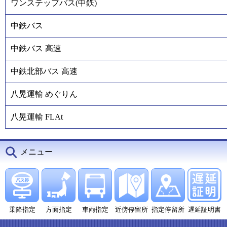
ワンステップバス(中鉄)
中鉄バス
中鉄バス 高速
中鉄北部バス 高速
八晃運輸 めぐりん
八晃運輸 FLAt
メニュー
乗降指定
方面指定
車両指定
近傍停留所
指定停留所
遅延証明書