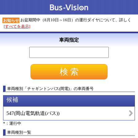
お盆期間中（8月10日～16日）の運行ダイヤについて、詳しく
お知らせ
[すべてを表示]
車両指定
車両種別
「
チャギントンバス(岡電)
」
の車両番号
候補
547
(
岡山電気軌道(バス)
)
*：運行中
車両種別一覧