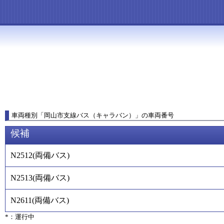
車両種別
「
岡山市支線バス（キャラバン）
」
の車両番号
候補
N2512
(
両備バス
)
N2513
(
両備バス
)
N2611
(
両備バス
)
*：運行中