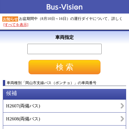
お盆期間中（8月10日～16日）の運行ダイヤについて、詳しく
お知らせ
[すべてを表示]
車両指定
車両種別
「
岡山市支線バス（ポンチョ）
」
の車両番号
候補
H2607
(
両備バス
)
H2608
(
両備バス
)