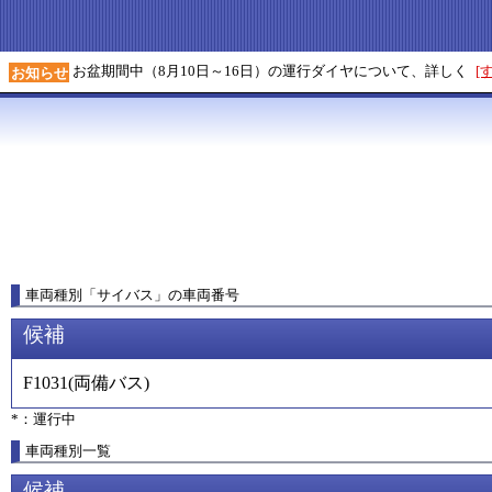
お盆期間中（8月10日～16日）の運行ダイヤについて、詳しく
[
お知らせ
車両種別
「
サイバス
」
の車両番号
候補
F1031
(
両備バス
)
*：運行中
車両種別一覧
候補