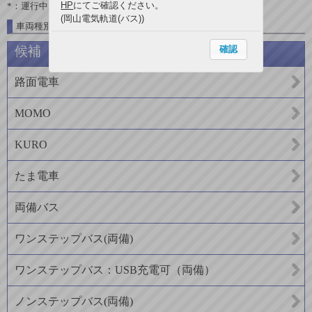
HP
にてご確認ください。
*：運行中
(岡山電気軌道(バス))
車両種別一覧
確認
候補
路面電車
MOMO
KURO
たま電車
両備バス
ワンステップバス(両備)
ワンステップバス：USB充電可（両備）
ノンステップバス(両備)