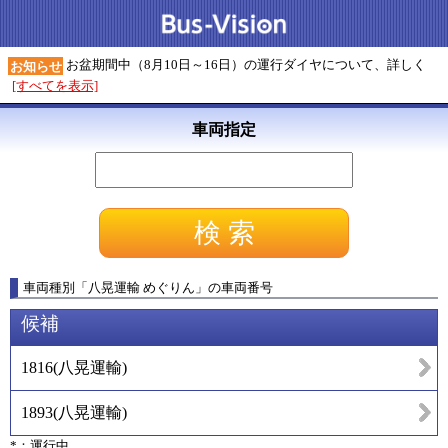
お盆期間中（8月10日～16日）の運行ダイヤについて、詳しく
お知らせ
[すべてを表示]
車両指定
車両種別
「
八晃運輸 めぐりん
」
の車両番号
候補
1816
(
八晃運輸
)
1893
(
八晃運輸
)
*：運行中