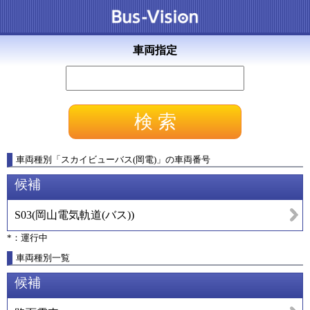
車両指定
車両種別
「
スカイビューバス(岡電)
」
の車両番号
候補
S03
(
岡山電気軌道(バス)
)
*：運行中
車両種別一覧
候補