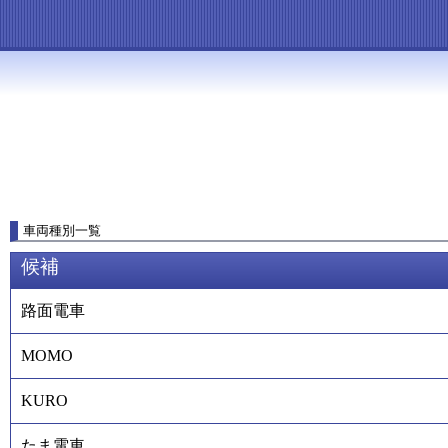
車両種別一覧
候補
路面電車
MOMO
KURO
たま電車