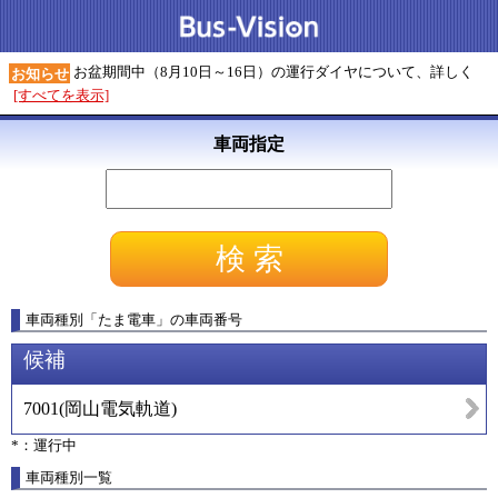
お盆期間中（8月10日～16日）の運行ダイヤについて、詳しく
お知らせ
[すべてを表示]
車両指定
車両種別
「
たま電車
」
の車両番号
候補
7001
(
岡山電気軌道
)
*：運行中
車両種別一覧