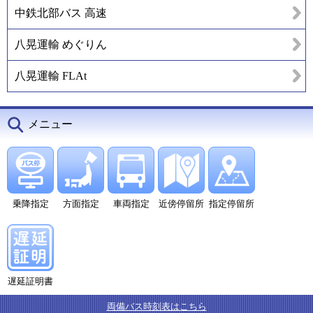
中鉄北部バス 高速
八晃運輸 めぐりん
八晃運輸 FLAt
メニュー
乗降指定
方面指定
車両指定
近傍停留所
指定停留所
遅延証明書
両備バス時刻表はこちら