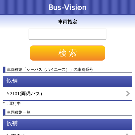
車両指定
車両種別
「
シーバス（ハイエース）
」
の車両番号
候補
Y2101
(
両備バス
)
*：運行中
車両種別一覧
候補