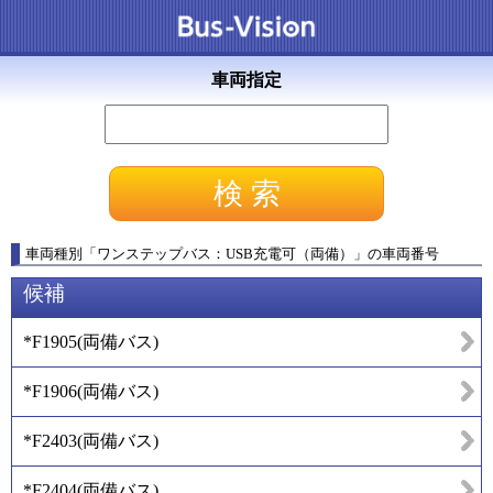
車両指定
車両種別
「
ワンステップバス：USB充電可（両備）
」
の車両番号
候補
*F1905
(
両備バス
)
*F1906
(
両備バス
)
*F2403
(
両備バス
)
*F2404
(
両備バス
)