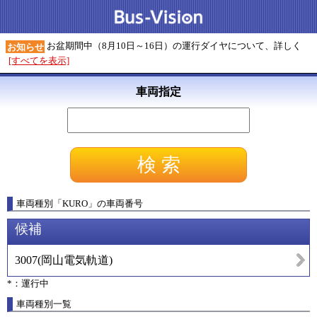
お盆期間中（8月10日～16日）の運行ダイヤについて、詳しく
お知らせ
[すべてを表示]
車両指定
車両種別
「
KURO
」
の車両番号
候補
3007
(
岡山電気軌道
)
*：運行中
車両種別一覧