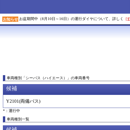
お盆期間中（8月10日～16日）の運行ダイヤについて、詳しく
[
お知らせ
車両種別
「
シーバス（ハイエース）
」
の車両番号
候補
Y2101
(
両備バス
)
*：運行中
車両種別一覧
候補