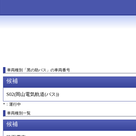
車両種別
「
黑の助バス
」
の車両番号
候補
S02
(
岡山電気軌道(バス)
)
*：運行中
車両種別一覧
候補