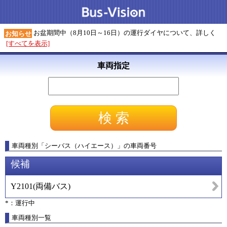
お盆期間中（8月10日～16日）の運行ダイヤについて、詳しく
お知らせ
[すべてを表示]
車両指定
車両種別
「
シーバス（ハイエース）
」
の車両番号
候補
Y2101
(
両備バス
)
*：運行中
車両種別一覧