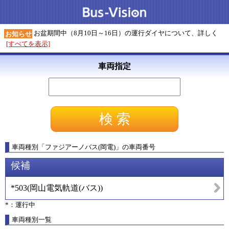
お盆期間中（8月10日～16日）の運行ダイヤについて、詳しく
お知らせ
[すべてを表示]
車両指定
車両種別
「
ファジアーノバス(岡電)
」
の車両番号
候補
*503
(
岡山電気軌道(バス)
)
*：運行中
車両種別一覧