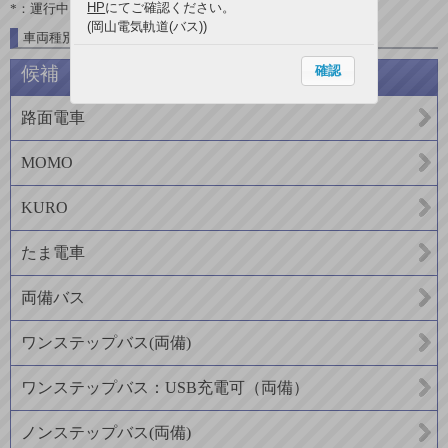
HP
にてご確認ください。
*：運行中
(岡山電気軌道(バス))
車両種別一覧
確認
候補
路面電車
MOMO
KURO
たま電車
両備バス
ワンステップバス(両備)
ワンステップバス：USB充電可（両備）
ノンステップバス(両備)