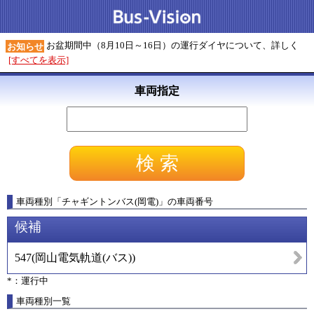
お盆期間中（8月10日～16日）の運行ダイヤについて、詳しく
お知らせ
[すべてを表示]
車両指定
車両種別
「
チャギントンバス(岡電)
」
の車両番号
候補
547
(
岡山電気軌道(バス)
)
*：運行中
車両種別一覧