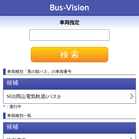
車両指定
車両種別
「
黑の助バス
」
の車両番号
候補
S02
(
岡山電気軌道(バス)
)
*：運行中
車両種別一覧
候補