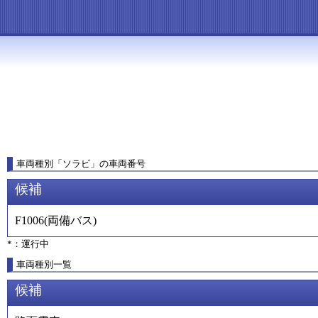
車両種別
「
ソラビ
」
の車両番号
候補
F1006
(
両備バス
)
*：運行中
車両種別一覧
候補