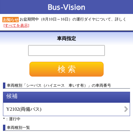
お盆期間中（8月10日～16日）の運行ダイヤについて、詳しく
お知らせ
[すべてを表示]
車両指定
車両種別
「
シーバス（ハイエース 車いす有）
」
の車両番号
候補
Y2102
(
両備バス
)
*：運行中
車両種別一覧