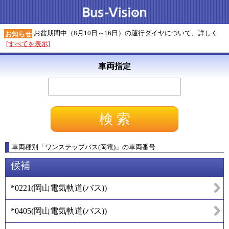
お盆期間中（8月10日～16日）の運行ダイヤについて、詳しく
お知らせ
[すべてを表示]
車両指定
車両種別
「
ワンステップバス(岡電)
」
の車両番号
候補
*0221
(
岡山電気軌道(バス)
)
*0405
(
岡山電気軌道(バス)
)