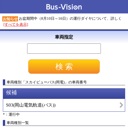
お盆期間中（8月10日～16日）の運行ダイヤについて、詳しく
お知らせ
[すべてを表示]
車両指定
車両種別
「
スカイビューバス(岡電)
」
の車両番号
候補
S03
(
岡山電気軌道(バス)
)
*：運行中
車両種別一覧