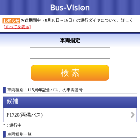
お盆期間中（8月10日～16日）の運行ダイヤについて、詳しく
お知らせ
[すべてを表示]
車両指定
車両種別
「
115周年記念バス
」
の車両番号
候補
F1720
(
両備バス
)
*：運行中
車両種別一覧