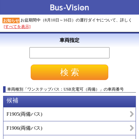
お盆期間中（8月10日～16日）の運行ダイヤについて、詳しく
お知らせ
[すべてを表示]
車両指定
車両種別
「
ワンステップバス：USB充電可（両備）
」
の車両番号
候補
F1905
(
両備バス
)
F1906
(
両備バス
)