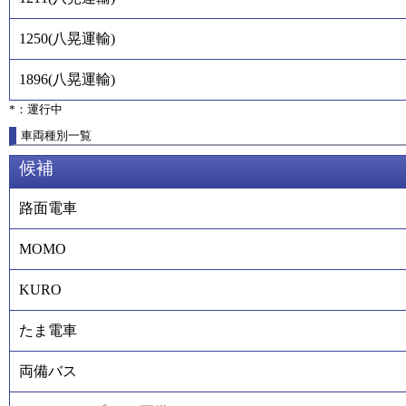
1250
(
八晃運輸
)
1896
(
八晃運輸
)
*：運行中
車両種別一覧
候補
路面電車
MOMO
KURO
たま電車
両備バス