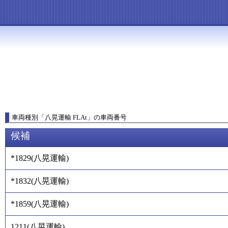
車両種別
「
八晃運輸 FLAt
」
の車両番号
候補
*1829
(
八晃運輸
)
*1832
(
八晃運輸
)
*1859
(
八晃運輸
)
1211
(
八晃運輸
)