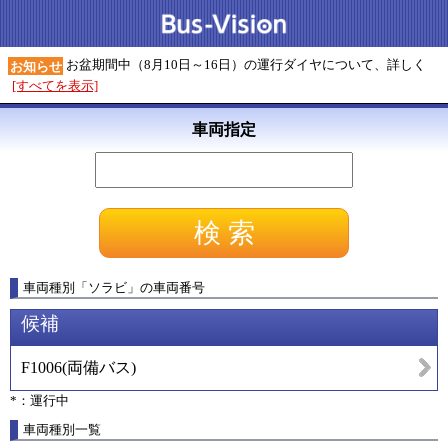
お盆期間中（8月10日～16日）の運行ダイヤについて、詳しく
お知らせ
[すべてを表示]
車両指定
車両種別
「
ソラビ
」
の車両番号
候補
F1006
(
両備バス
)
*：運行中
車両種別一覧