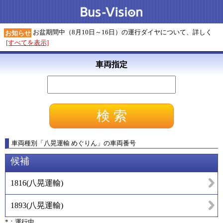
お盆期間中（8月10日～16日）の運行ダイヤについて、詳しく
お知らせ
[すべてを表示]
車両指定
車両種別
「
八晃運輸 めぐりん
」
の車両番号
候補
1816
(
八晃運輸
)
1893
(
八晃運輸
)
*：運行中