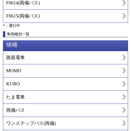
F0614
(
両備バス
)
F0615
(
両備バス
)
*：運行中
車両種別一覧
候補
路面電車
MOMO
KURO
たま電車
両備バス
ワンステップバス(両備)