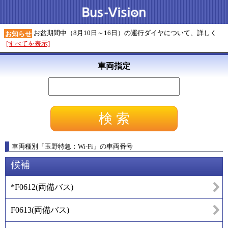
お盆期間中（8月10日～16日）の運行ダイヤについて、詳しく
お知らせ
[すべてを表示]
車両指定
車両種別
「
玉野特急：Wi-Fi
」
の車両番号
候補
*F0612
(
両備バス
)
F0613
(
両備バス
)