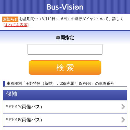
お盆期間中（8月10日～16日）の運行ダイヤについて、詳しく
お知らせ
[すべてを表示]
車両指定
車両種別
「
玉野特急（新型）：USB充電可 & Wi-Fi
」
の車両番号
候補
*F1917
(
両備バス
)
*F1918
(
両備バス
)