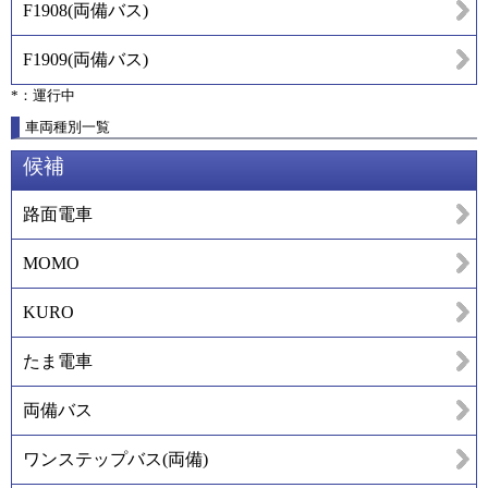
F1908
(
両備バス
)
F1909
(
両備バス
)
*：運行中
車両種別一覧
候補
路面電車
MOMO
KURO
たま電車
両備バス
ワンステップバス(両備)