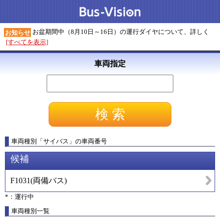
お盆期間中（8月10日～16日）の運行ダイヤについて、詳しく
お知らせ
[すべてを表示]
車両指定
車両種別
「
サイバス
」
の車両番号
候補
F1031
(
両備バス
)
*：運行中
車両種別一覧