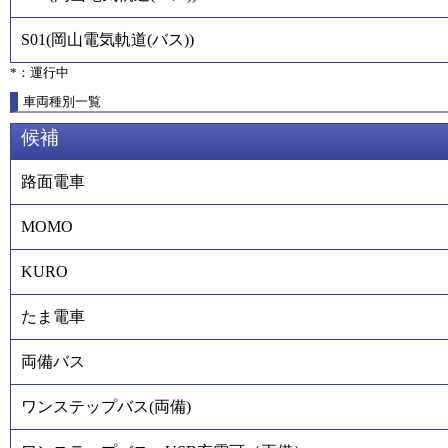
S01
(
岡山電気軌道(バス)
)
*：運行中
車両種別一覧
候補
路面電車
MOMO
KURO
たま電車
両備バス
ワンステップバス(両備)