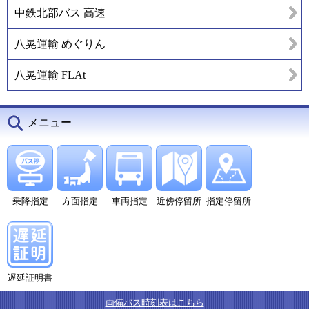
中鉄北部バス 高速
八晃運輸 めぐりん
八晃運輸 FLAt
メニュー
乗降指定
方面指定
車両指定
近傍停留所
指定停留所
遅延証明書
両備バス時刻表はこちら