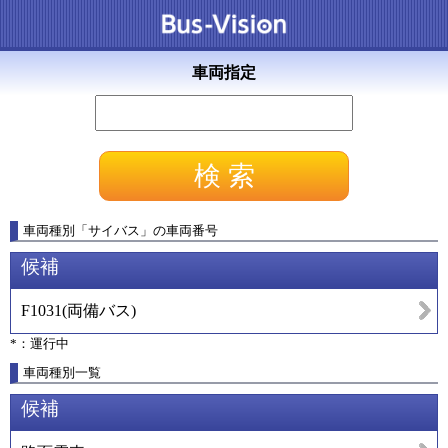
車両指定
車両種別
「
サイバス
」
の車両番号
候補
F1031
(
両備バス
)
*：運行中
車両種別一覧
候補