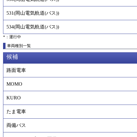
531
(
岡山電気軌道(バス)
)
534
(
岡山電気軌道(バス)
)
*：運行中
車両種別一覧
候補
路面電車
MOMO
KURO
たま電車
両備バス