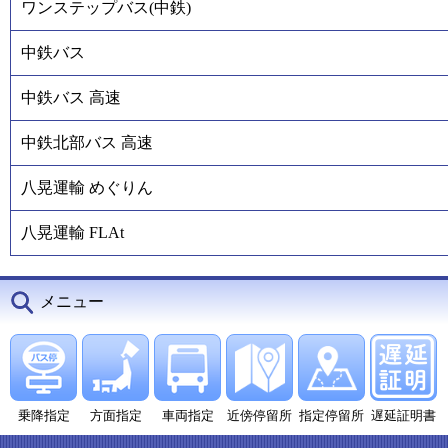
ワンステップバス(中鉄)
中鉄バス
中鉄バス 高速
中鉄北部バス 高速
八晃運輸 めぐりん
八晃運輸 FLAt
メニュー
乗降指定
方面指定
車両指定
近傍停留所
指定停留所
遅延証明書