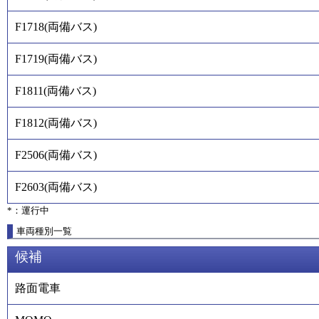
F1718
(
両備バス
)
F1719
(
両備バス
)
F1811
(
両備バス
)
F1812
(
両備バス
)
F2506
(
両備バス
)
F2603
(
両備バス
)
*：運行中
車両種別一覧
候補
路面電車