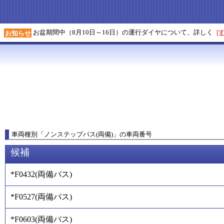
お盆期間中（8月10日～16日）の運行ダイヤについて、詳しく
[
お知らせ
車両種別
「
ノンステップバス(両備)
」
の車両番号
候補
*F0432
(
両備バス
)
*F0527
(
両備バス
)
*F0603
(
両備バス
)