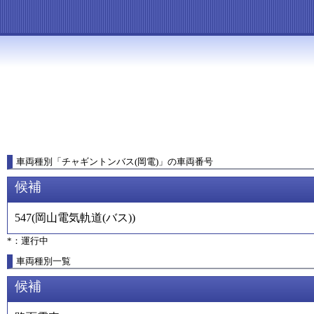
車両種別
「
チャギントンバス(岡電)
」
の車両番号
候補
547
(
岡山電気軌道(バス)
)
*：運行中
車両種別一覧
候補