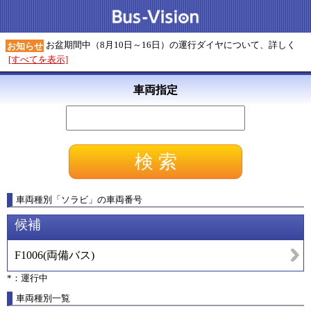
お盆期間中（8月10日～16日）の運行ダイヤについて、詳しく
お知らせ
[すべてを表示]
車両指定
車両種別
「
ソラビ
」
の車両番号
候補
F1006
(
両備バス
)
*：運行中
車両種別一覧