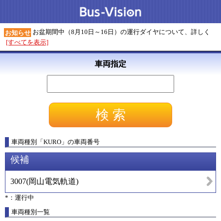
お盆期間中（8月10日～16日）の運行ダイヤについて、詳しく
お知らせ
[すべてを表示]
車両指定
車両種別
「
KURO
」
の車両番号
候補
3007
(
岡山電気軌道
)
*：運行中
車両種別一覧