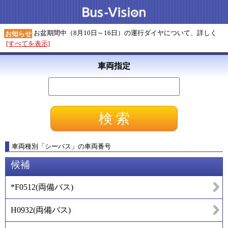
お盆期間中（8月10日～16日）の運行ダイヤについて、詳しく
お知らせ
[すべてを表示]
車両指定
車両種別
「
シーバス
」
の車両番号
候補
*F0512
(
両備バス
)
H0932
(
両備バス
)