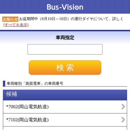
お盆期間中（8月10日～16日）の運行ダイヤについて、詳しく
お知らせ
[すべてを表示]
車両指定
車両種別
「
路面電車
」
の車両番号
候補
*7002
(
岡山電気軌道
)
*7102
(
岡山電気軌道
)