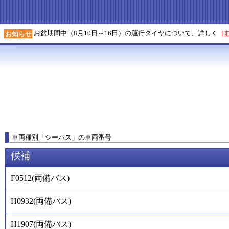
お盆期間中（8月10日～16日）の運行ダイヤについて、詳しく
[
お知らせ
車両種別
「
シーバス
」
の車両番号
候補
F0512
(
両備バス
)
H0932
(
両備バス
)
H1907
(
両備バス
)