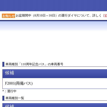
お盆期間中（8月10日～16日）の運行ダイヤについて、詳しく
[
お知らせ
車両種別
「
110周年記念バス
」
の車両番号
候補
F2001
(
両備バス
)
*：運行中
車両種別一覧
候補