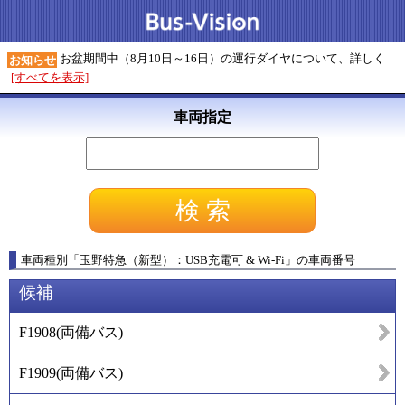
お盆期間中（8月10日～16日）の運行ダイヤについて、詳しく
お知らせ
[すべてを表示]
車両指定
車両種別
「
玉野特急（新型）：USB充電可 & Wi-Fi
」
の車両番号
候補
F1908
(
両備バス
)
F1909
(
両備バス
)