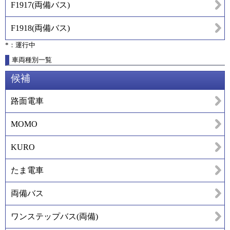
F1917
(
両備バス
)
F1918
(
両備バス
)
*：運行中
車両種別一覧
候補
路面電車
MOMO
KURO
たま電車
両備バス
ワンステップバス(両備)