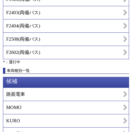
F2403
(
両備バス
)
F2404
(
両備バス
)
F2508
(
両備バス
)
F2602
(
両備バス
)
*：運行中
車両種別一覧
候補
路面電車
MOMO
KURO