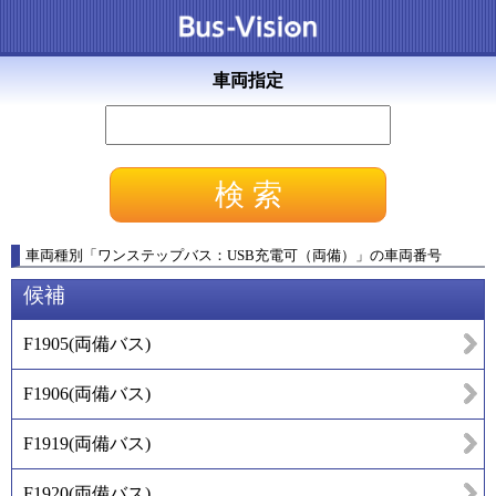
車両指定
車両種別
「
ワンステップバス：USB充電可（両備）
」
の車両番号
候補
F1905
(
両備バス
)
F1906
(
両備バス
)
F1919
(
両備バス
)
F1920
(
両備バス
)