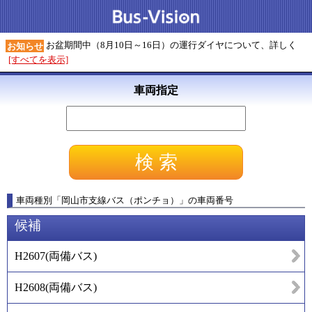
お盆期間中（8月10日～16日）の運行ダイヤについて、詳しく
お知らせ
[すべてを表示]
車両指定
車両種別
「
岡山市支線バス（ポンチョ）
」
の車両番号
候補
H2607
(
両備バス
)
H2608
(
両備バス
)