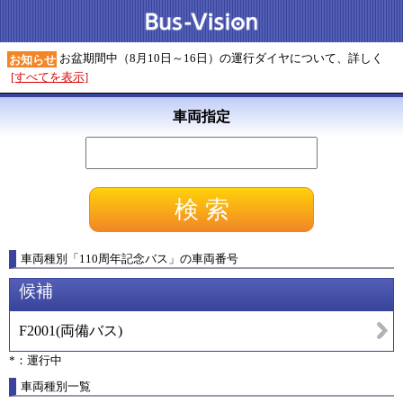
お盆期間中（8月10日～16日）の運行ダイヤについて、詳しく
お知らせ
[すべてを表示]
車両指定
車両種別
「
110周年記念バス
」
の車両番号
候補
F2001
(
両備バス
)
*：運行中
車両種別一覧