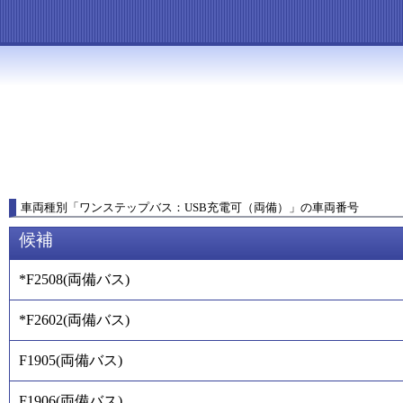
車両種別
「
ワンステップバス：USB充電可（両備）
」
の車両番号
候補
*F2508
(
両備バス
)
*F2602
(
両備バス
)
F1905
(
両備バス
)
F1906
(
両備バス
)