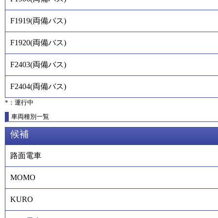
F1919
(
両備バス
)
F1920
(
両備バス
)
F2403
(
両備バス
)
F2404
(
両備バス
)
*：運行中
車両種別一覧
候補
路面電車
MOMO
KURO